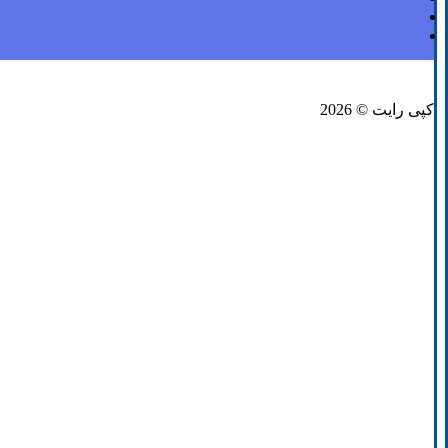
فیسبوک
لینکدین
توئیتر
کپی رایت © 2026