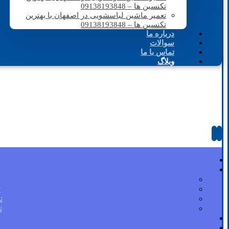
تکنسین ها – 09138193848
تعمیر ماشین لباسشویی در اصفهان با بهترین
تکنسین ها – 09138193848
درباره ما
سوالات
تماس با ما
وبلاگ
ت
ت
ت