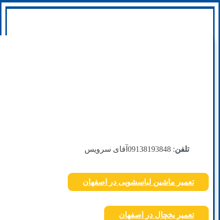
تلفن
: 09138193848
آقای سرویس
تعمیر ماشین لباسشویی در اصفهان
تعمیر یخچال در اصفهان