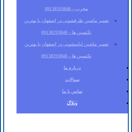
مجرب – 09138193848
تعمیر ماشین ظرفشویی در اصفهان با بهترین
تکنسین ها – 09138193848
تعمیر ماشین لباسشویی در اصفهان با بهترین
تکنسین ها – 09138193848
درباره ما
سوالات
تماس با ما
وبلاگ
فیسبوک
لینکدین
توئیتر