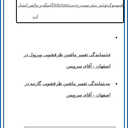
فیسبوک
توئیتر
پینترست
رددیت
Delicious
لینکدین
واتس
ایمیل
اپ
نمایندگی تعمیر ماشین ظرفشویی ویرپول در
قبلی
اصفهان – آقای سرویس
نمایندگی تعمیر ماشین ظرفشویی گارنیه در
بعدی
اصفهان – آقای سرویس