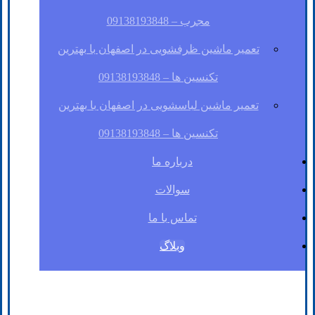
مجرب – 09138193848
تعمیر ماشین ظرفشویی در اصفهان با بهترین
تکنسین ها – 09138193848
تعمیر ماشین لباسشویی در اصفهان با بهترین
تکنسین ها – 09138193848
درباره ما
سوالات
تماس با ما
وبلاگ
فیسبوک
لینکدین
توئیتر