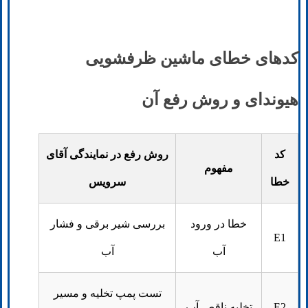
کدهای خطای ماشین ظرفشویی
هیوندای و روش رفع آن
کد
روش رفع در نمایندگی آقای
مفهوم
خطا
سرویس
خطا در ورود
بررسی شیر برقی و فشار
E1
آب
آب
تست پمپ تخلیه و مسیر
E2
تخلیه ناقص آب