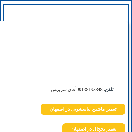
تلفن
: 09138193848
آقای سرویس
تعمیر ماشین لباسشویی در اصفهان
تعمیر یخچال در اصفهان