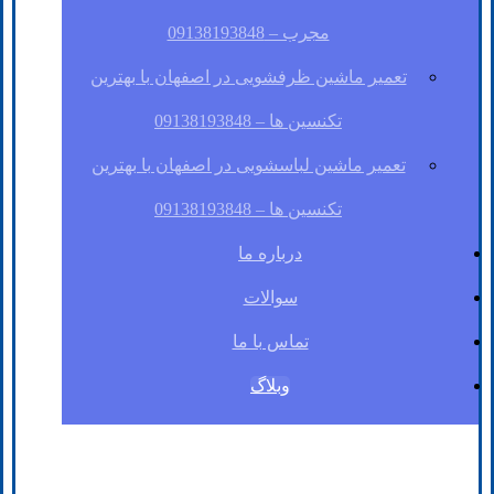
مجرب – 09138193848
تعمیر ماشین ظرفشویی در اصفهان با بهترین
تکنسین ها – 09138193848
تعمیر ماشین لباسشویی در اصفهان با بهترین
تکنسین ها – 09138193848
درباره ما
سوالات
تماس با ما
وبلاگ
فیسبوک
لینکدین
توئیتر