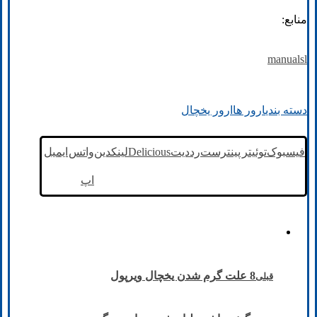
منابع:
manualsl
دسته بندی
ارور ها
ارور یخچال
فیسبوک
توئیتر
پینترست
رددیت
Delicious
لینکدین
واتس
ایمیل
اپ
8 علت گرم شدن یخچال ویرپول
قبلی