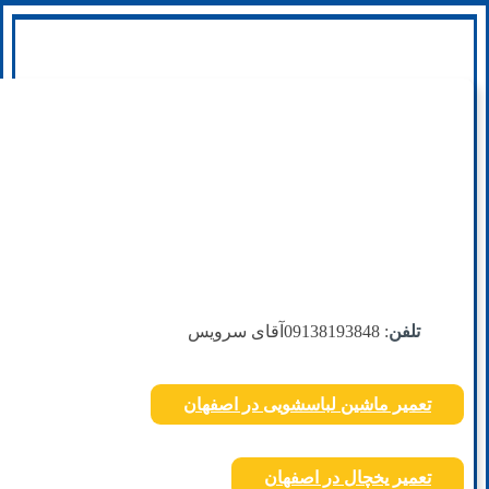
تلفن
: 09138193848
آقای سرویس
تعمیر ماشین لباسشویی در اصفهان
تعمیر یخچال در اصفهان