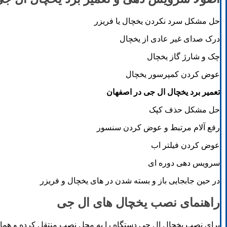
حل مشکل سرد نکردن یخچال یا فریزر
درک صدای غیر عادی از یخچال
چک و شارژ گاز یخچال
عوض کردن کمپرسور یخچال
تعمیر برد یخچال ال جی در اصفهان
حل مشکل حذف کپک
رفع آلام مرتبط و عوض کردن سنسور
عوض کردن فیلتر اب
سرویس دهی دوره ای
در حین جابجایی باز و بسته شدن در های یخچال و فریزر
راهنمای نصب یخچال های ال جی