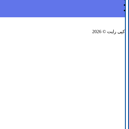
فیسبوک
لینکدین
توئیتر
کپی رایت © 2026