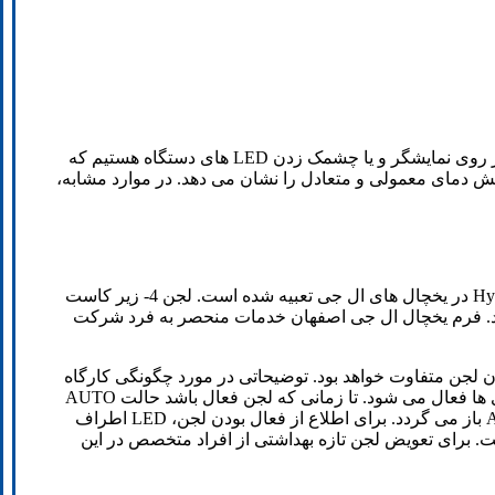
لحظه ای با پیشرفت تکنولوژی و نصب دتکتورهای هوشمند بر روی یخچال و فریزرهای فوق مدرن، شاهد نمایان شدن یک سری کانن خطا بر روی نمایشگر و یا چشمک زدن LED های دستگاه هستیم که
یش دمای معمولی و متعادل را نشان می دهد. در موارد مشابه،
به منظور ایجاد شرایط مساعد برای دفع باکتری ها و جلوگیری از بوی نامطلوب یخچال، یک سیستم تصفیه هوای پیشرفته به نام Hygiene Fresh در یخچال های ال جی تعبیه شده است. لجن 4- زیر کاست
ی برد. فرم یخچال ال جی اصفهان خدمات منحصر به فرد شرکت
است، مدت زمان لجن متفاوت خواهد بود. توضیحاتی در مورد چگونگی کارگاه
لجن تازه بهداشتی وجود دارد که داروی یخچال های ال جی باید از آن نگران باشد. این لجن در حالت های AUTO و POWER برای دفع باکتری ها فعال می شود. تا زمانی که لجن فعال باشد حالت AUTO
به طور معمول و کمی کار می کند. حالت AUTO برای مدت کوتاهی فعال می شود و با قدرت بیشتر کار می کند و در نهایت به حالت AUTO باز می گردد. برای اطلاع از فعال بودن لجن، LED اطراف
تازه بهداشتی فرا رسیده است. برای تعویض لجن تازه بهداشتی از افراد متخصص در این